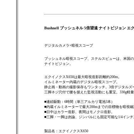
Bushnell ブッシュネル 5倍望遠 ナイトビジョン
デジタルカメラ×暗視スコープ
ブッシュネル暗視スコープ、ステルスビューは、米国の光
ナイトビジョン。
エクイノクスX650は最大暗視造影距離約200m。
イルミネーター内蔵のデジタル暗視スコープ。
静止画・動画の撮影保存もワンタッチ。3倍デジタルズ
三脚ネジ穴付で腰を据えた監視活動にも重宝。330g軽
■連続駆動：6時間（単三アルカリ電池3本）
■内蔵イルミネーターで最大200mまでの目標物を暗視
■日中はカラー造影、夜間はモノクロ造影。
■三脚・一脚は勿論、ジンバルにも固定可能な1/4イン
製品名：エクイノクスX650