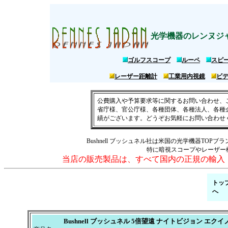
レンヌジャパン メイン店。ブッシュネル 暗視スコープ ナイトビジョン 激安
光学機器のレンヌジ
ゴルフスコープ
ルーペ
スピ
レーザー距離計
工業用内視鏡
ビ
公費購入や予算要求等に関するお問い合わせ、
省庁様、官公庁様、各種団体、各種法人、各種
績がございます。どうぞお気軽にお問い合わせ
Bushnell ブッシュネル社は米国の光学機器T
特に暗視スコープやレーザー
当店の販売製品は、すべて国内の正規の輸入
トッ
へ
Bushnell ブッシュネル 5倍望遠 ナイトビジョン エ