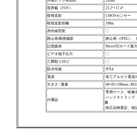
対物レンズ有効径
32mm
視界幅（FOV）
23.2°×17.4°
暗視造影
CMOSセンサー
暗視造影距離
198m
赤外線照射
〇
静止画/動画撮影
静止画（JPEG）、
記憶媒体
MicroSDカード最
ビデオ端子出力
〇
三脚取り付け
〇
防水性能
IPX4
電源
単三アルカリ電池3
大きさ / 重量
69×85×190mm / 約3
専用ケース、映像出
ハンドストラップ、
付属品
書、
純正品検査証、保