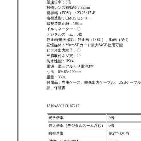
望遠倍率：5倍
対物レンズ有効径：32mm
視界幅（FOV）：23.2°×17.4°
暗視造影：CMOSセンサー
暗視造影距離：198m
イルミネーター：〇
デジタルズーム：3倍
静止画/動画撮影：静止画（JPEG）、動画（AVI）
記憶媒体：MicroSDカード最大64GB使用可能
ビデオ出力端子：〇
三脚取付ネジ穴：〇
防水性能：IPX4
電源：単三アルカリ電池3本
寸法：69×85×190mm
重量：330g
付属品：専用ケース、映像出力ケーブル、USBケーブル
証、保証書
JAN:4580313187217
光学倍率
5倍
最大倍率（デジタルズーム含む）
9倍
暗視造影
第2世代相当